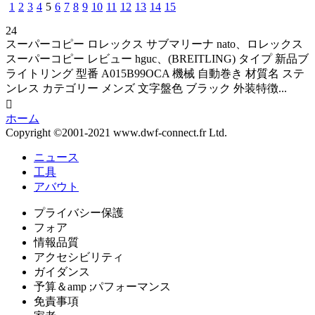
1
2
3
4
5
6
7
8
9
10
11
12
13
14
15
24
スーパーコピー ロレックス サブマリーナ nato、ロレックス
スーパーコピー レビュー hguc、(BREITLING) タイプ 新品ブ
ライトリング 型番 A015B99OCA 機械 自動巻き 材質名 ステ
ンレス カテゴリー メンズ 文字盤色 ブラック 外装特徴...

ホーム
Copyright ©2001-2021 www.dwf-connect.fr Ltd.
ニュース
工具
アバウト
プライバシー保護
フォア
情報品質
アクセシビリティ
ガイダンス
予算＆amp ;パフォーマンス
免責事項