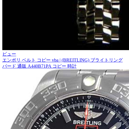
ビュー
エンポリ ベルト コピー vba | (BREITLING) ブライトリング
バード 通販 A440B71PA コピー 時計