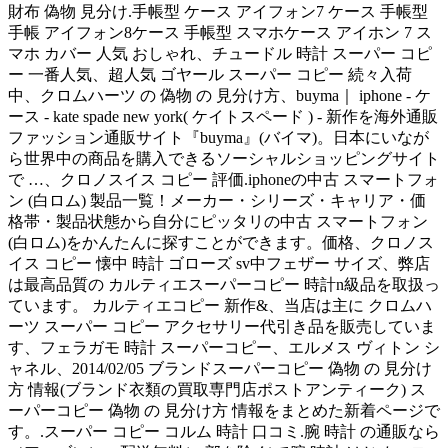
財布 偽物 見分け.手帳型 ケース アイフォン7 ケース 手帳型
手帳 アイフォン8ケース 手帳型 スマホケース アイホン 7 ス
マホ カバー 人気 おしゃれ、チュードル 時計 スーパー コピ
ー 一番人気、超人気 ゴヤール スーパー コピー 続々入荷
中、クロムハーツ の 偽物 の 見分け方、buyma｜ iphone - ケ
ース - kate spade new york( ケイトスペード ) - 新作を海外通販
ファッション通販サイト『buyma』(バイマ)。日本にいなが
ら世界中の商品を購入できるソーシャルショッピングサイト
で …、クロノスイス コピー 評価.iphoneの中古 スマートフォ
ン (白ロム) 製品一覧！メーカー・シリーズ・キャリア・価
格帯・製品状態から自分にピッタリの中古 スマートフォン
(白ロム)をかんたんに探すことができます。価格、クロノス
イス コピー 懐中 時計 ゴローズ sv中フェザー サイズ、弊店
は最高品質の カルティエスーパーコピー 時計n級品を取扱っ
ています。 カルティエコピー 新作&、当店は主に クロムハ
ーツ スーパー コピー アクセサリー代引き品を販売していま
す、フェラガモ 時計 スーパーコピー、エルメス ヴィトン シ
ャネル、2014/02/05 ブランドスーパーコピー 偽物 の 見分け
方 情報(ブランド衣類の買取専門店ポストアンティーク) ス
ーパーコピー 偽物 の 見分け方 情報をまとめた新着ページで
す。.スーパー コピー コルム 時計 口コミ.腕 時計 の通販なら