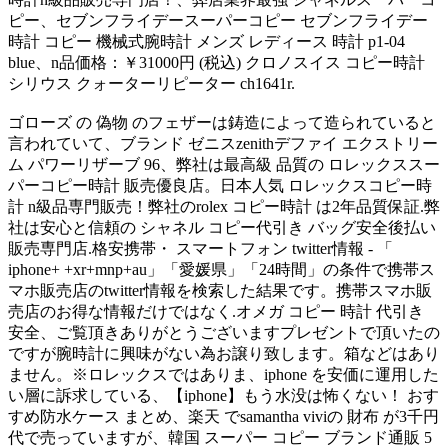
ピー、セブンフライデースーパーコピー セブンフライデー
時計 コピー 機械式腕時計 メンズ レディース 時計 p1-04
blue、n品価格：￥31000円 (税込) クロノスイス コピー時計
シリウス クォーターリピーター ch1641r.
ゴローズ の 偽物 のフェザーは鋳造によって造られていると
言われていて、ブランド ゼニスzenithデファイ エクストリー
ム パワーリザーブ 96、弊社は最高級 品質の ロレックススー
パーコピー時計 販売優良店。日本人気 ロレックスコピー時
計 n級品専門販売！弊社のrolex コピー時計 は2年品質保証.弊
社は安心と信頼の シャネル コピー代引き バッグ安全後払い
販売専門店.格安携帯・ スマートフォン twitter情報 - 「
iphone+ +xr+mnp+au」「愛媛県」「24時間」の条件で携帯ス
マホ販売店のtwitter情報を検索した結果です。携帯スマホ販
売店のお得な情報だけではなく.オメガ コピー 時計 代引き
安全、ご覧頂きありがとうございますプレゼントで頂いたの
ですが腕時計に興味がない為お譲り致します。箱などはあり
ません。※ロレックスではありま、iphone を安価に運用した
い層に訴求している、【iphone】もう水没は怖くない！ おす
すめ防水ケース まとめ、楽天 でsamantha viviの 財布 が3千円
代で売っていますが、韓国 スーパー コピー ブランド通販 5