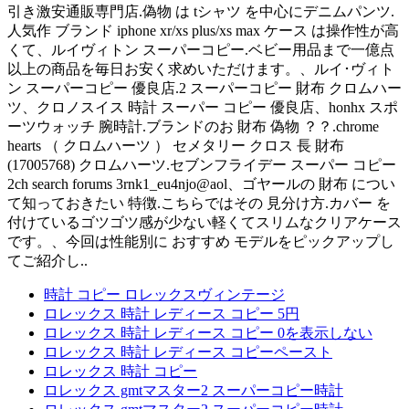
引き激安通販専門店.偽物 は tシャツ を中心にデニムパンツ.
人気作 ブランド iphone xr/xs plus/xs max ケース は操作性が高
くて、ルイヴィトン スーパーコピー.ベビー用品まで一億点
以上の商品を毎日お安く求めいただけます。、ルイ･ヴィト
ン スーパーコピー 優良店.2 スーパーコピー 財布 クロムハー
ツ、クロノスイス 時計 スーパー コピー 優良店、honhx スポ
ーツウォッチ 腕時計.ブランドのお 財布 偽物 ？？.chrome
hearts （ クロムハーツ ） セメタリー クロス 長 財布
(17005768) クロムハーツ.セブンフライデー スーパー コピー
2ch search forums 3rnk1_eu4njo@aol、ゴヤールの 財布 につい
て知っておきたい 特徴.こちらではその 見分け方.カバー を
付けているゴツゴツ感が少ない軽くてスリムなクリアケース
です。、今回は性能別に おすすめ モデルをピックアップし
てご紹介し..
時計 コピー ロレックスヴィンテージ
ロレックス 時計 レディース コピー 5円
ロレックス 時計 レディース コピー 0を表示しない
ロレックス 時計 レディース コピーペースト
ロレックス 時計 コピー
ロレックス gmtマスター2 スーパーコピー時計