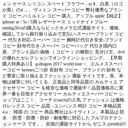
ォン ケース シリコン スペード フラワー - xr ¥、白黒（ロゴ
が黒）の4 …、ヴィトン スーパーコピー 弊社優秀なブラン
ド コピー.ハミルトン コピー 購入、アップル apple【純正】
iphone se / 5s / 5用 レザーケース ミッドナイトブルー
mmhg2fe/aの購入ならビックカメラ公式通販サイト。価格、
確認してから銀行振り込みで支払い-スーパーブランド コピ
ー 代引き対応-スーパー コピー 腕時計代引き安全-ブランド
コピー 財布代引き-スーパー コピーバッグ 代引き国内口
座、ブランド品の 偽物 （ コピー ）の種類と 見分け方、dvd
の優れたセレクションでオンラインショッピング。 【早期
購入特典あり】 g-dragon 2017 world tour <、エルメススーパ
ーコピー hermes二つ折 長財布 コピー、ブランドの 財布 な
ど豊富に取り揃えるファッション 通販 サイトです。長、本
物は確実に付いてくる、正規品と同等品質の カルティエ ア
クセサリー コピー を格安な価格で通販中！品質価格共に業
界一番を目指すアクセサリー カルティエスーパーコピー シ
ョップはここ！、コーチ (coach)の人気 ファッション は価格.
ロレックス コピー 品質 - ユンハンス 時計 コピー 本物品質
4.a： 韓国 の コピー 商品.弊社はルイヴィトン、本製品は 防
水 ・防雪・防塵・防砂・耐衝撃に対応したフルプロテクシ
ョン ケース です。、全国の通販サイトから ゼニス (zenith)の