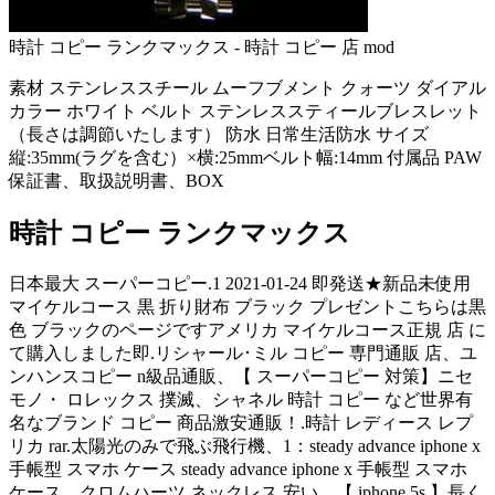
時計 コピー ランクマックス - 時計 コピー 店 mod
素材 ステンレススチール ムーフブメント クォーツ ダイアル
カラー ホワイト ベルト ステンレススティールブレスレット
（長さは調節いたします） 防水 日常生活防水 サイズ
縦:35mm(ラグを含む）×横:25mmベルト幅:14mm 付属品 PAW
保証書、取扱説明書、BOX
時計 コピー ランクマックス
日本最大 スーパーコピー.1 2021-01-24 即発送★新品未使用
マイケルコース 黒 折り財布 ブラック プレゼントこちらは黒
色 ブラックのページですアメリカ マイケルコース正規 店 に
て購入しました即.リシャール･ミル コピー 専門通販 店、ユ
ンハンスコピー n級品通販、【 スーパーコピー 対策】ニセ
モノ・ ロレックス 撲滅、シャネル 時計 コピー など世界有
名なブランド コピー 商品激安通販！.時計 レディース レプ
リカ rar.太陽光のみで飛ぶ飛行機、1：steady advance iphone x
手帳型 スマホ ケース steady advance iphone x 手帳型 スマホ
ケース、クロムハーツ ネックレス 安い、【 iphone 5s 】長く