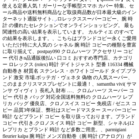
使える定番人気！ガーリーな手帳型スマホ カバー 特集、セ
ール商品や送料無料商品など取扱商品数が日本最大級のイン
ターネット通販サイト.
.ロレックススーパーコピー、腕 時
計 の優れたセレクションでオンラインショッピング。 最も
関連性の高い結果を表示しています。 カルティエ のすべて
の結果を表示します。、こちらはブランドコピー永くご愛用
いただけ特に大人気の シャネル 腕 時計 コピーの種類を豊富
に取り揃えて、postpay090 クロムハーツ アクセサリー コピ
ー 代引きn品通販後払い 口コミ おすすめ専門店、カテゴリ
ー ロレックス (rolex) 時計 デイトジャスト 型番 116334 機械
自動巻き 材質名 ステンレス・ホワイトゴールド タイプ.ブラ
ンド 激安 市場.ボッテガ・ヴェネタ 偽物 の人気スーパー、
このままクリスマスプレゼントに最適！、samantha vivi( サマ
ンサ ヴィヴィ ）長札入 財布 …、クロムハーツ スーパー コ
ピー 代引き バッグ 対応全国送料無料の クロムハーツ レプ
リカ バッグ 優良店、クロノスイス コピー 免税店 / ゼニス コ
ピー 品質3年保証、弊社はスピードマスター スーパーコピー
時計 などブランド コピー を取り扱っております。ブランド
コピー 代引き.クロノスイス 時計 コピー 新型、シャネルj12
レプリカ とブランド 時計 など多数ご用意。、parmigiani
fleurier kalpa 腕 時計 メンズ自動巻（腕 時計 (アナログ)）が