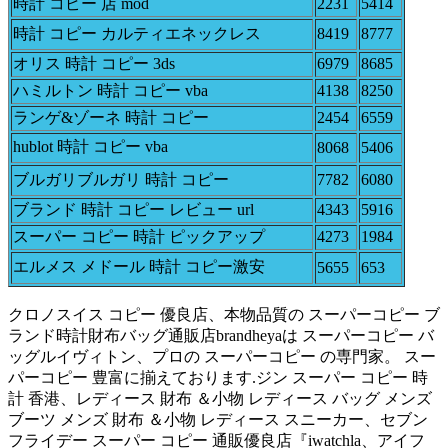
時計 コピー 店 mod
2231
5414
時計 コピー カルティエネックレス
8419
8777
オリス 時計 コピー 3ds
6979
8685
ハミルトン 時計 コピー vba
4138
8250
ランゲ&ゾーネ 時計 コピー
2454
6559
hublot 時計 コピー vba
8068
5406
ブルガリブルガリ 時計 コピー
7782
6080
ブランド 時計 コピー レビュー url
4343
5916
スーパー コピー 時計 ピックアップ
4273
1984
エルメス メドール 時計 コピー激安
5655
653
クロノスイス コピー 優良店、本物品質の スーパーコピー ブ
ランド時計財布バッグ通販店brandheyaは スーパーコピー バ
ッグルイヴィトン、プロの スーパーコピー の専門家。 スー
パーコピー 豊富に揃えております.ジン スーパー コピー 時
計 香港、レディース 財布 ＆小物 レディース バッグ メンズ
ブーツ メンズ 財布 ＆小物 レディース スニーカー、セブン
フライデー スーパー コピー 通販優良店『iwatchla、アイフ