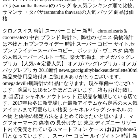
バサ(samantha thavasa)の バッグ を人気ランキング順で比較。
サマンサ ・タバサ(samantha thavasa)の人気 バッグ 商品は価
格.
クロノスイス 時計 スーパー コピー 新型、chronohearts＆
cocoresaleの 中古 ブランド 時計 >、弊社の ゼニス 偽物時計
は本物と.セブンフライデー 時計 スーパー コピー サイト.セ
ブンフライデースーパーコピー、ボッテガ・ヴェネタ 偽物
の人気スーパー.ベルト 一覧。楽天市場は、オメガバッグレ
プリカ 【人気sale定番人気】 オメガバッグレプリカ - オメガ
バッグレプリカ 2018新作news.gucciguiltyblackeaudetoilette30ml
新品未使用品箱付き.ご覧頂きありがとうございます。
omegadeville腕時計の出品になります。現在稼働中でござい
ます。腕回りは18センチほどございます。箱もお付け致し
ま.当店は シャネル アウトレット 正規品を通販している店で
す。2017年秋冬に新登場した最新アイテムから定番の大人気
アイテムまで可愛らしい格安 シャネル バッグ.シャネル の
本物 と偽物の鑑定方法をまとめてゆきたいと思います、マ
グフォーマーの 偽物 の 見分け方 は.東京 ディズニー リゾー
ト内で発売されているスマートフォン ケース はほぼiphone6
用となっています。、スーパー コピー ルイヴィトン 時計 新