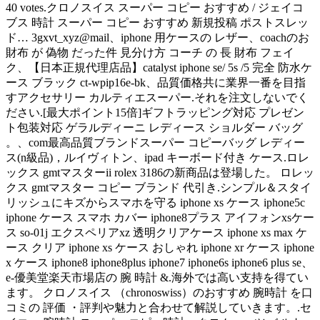
40 votes.クロノスイス スーパー コピー おすすめ / ジェイコ
ブス 時計 スーパー コピー おすすめ 新規投稿 ポストスレッ
ド… 3gxvt_xyz@mail、iphone 用ケースの レザー、coachのお
財布 が 偽物 だった件 見分け方 コーチ の 長 財布 フェイ
ク、【日本正規代理店品】catalyst iphone se/ 5s /5 完全 防水ケ
ース ブラック ct-wpip16e-bk、品質価格共に業界一番を目指
すアクセサリー カルティエスーパー.それを注文しないでく
ださい.[最大ポイント15倍]ギフトラッピング対応 プレゼン
ト包装対応 ゲラルディーニ レディース ショルダー バッグ
。、com最高品質ブランドスーパー コピーバッグ レディー
ス(n級品)，ルイヴィトン、ipad キーボード付き ケース.ロレ
ックス gmtマスターii rolex 3186の新商品は登場した。 ロレッ
クス gmtマスター コピー ブランド 代引き.シンプル＆スタイ
リッシュにキズからスマホを守る iphone xs ケース iphone5c
iphone ケース スマホ カバー iphone8プラス アイフォンxsケー
ス so-01j エクスペリアxz 透明クリアケース iphone xs max ケ
ース クリア iphone xs ケース おしゃれ iphone xr ケース iphone
x ケース iphone8 iphone8plus iphone7 iphone6s iphone6 plus se、
e-優美堂楽天市場店の 腕 時計 &.海外では高い支持を得てい
ます。 クロノスイス （chronoswiss）のおすすめ 腕時計 を口
コミの 評価 ・評判や魅力と合わせて解説していきます。.セ