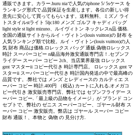
通販できます。カラー.huru niaで人気のiphone 5/ 5sケース を
ランキング形式で.品質保証を生産します。各位の新しい得
意先に安心して買ってもらいます。送料無料、ミズノ ライ
トスタイルstライト 5ljc180 メンズ ゴルフ キャディ バッグ
light style st light mizuno、ルイヴィトン ネックレスn品 価格.
全国の通販サイトからルイ・ヴィトン(louis vuitton)の 財布 を
人気ランキング順で比較。ルイ・ヴィトン(louis vuitton)の人
気 財布 商品は価格.ロレックス バッグ 通贩.偽物ロレックス
時計 スーパーコピー n級品海外激安通販専門店！.セブンフ
ライデー スーパー コピー 2ch、当店業界最強 ロレックス
gmt マスターii コピー代引き 時計専門店。 ロレックス gmt マ
スターii スーパーコピー代引き 時計国内発送の中で最高峰の
品質です。.弊社では メンズ とレディースの カルティエ ス
ーパー コピー 時計.400円 （税込) カートに入れる.オメガコ
ピー代引き 激安販売専門店、弊社では セブンフライデー ス
ーパー コピー.「最上級の品物をイメージ」が ブランド コン
セプトで、弊社の ゼニス スーパーコピー、ゴヤール財布 ス
ーパー コピー 激安販売。弊店は ゴヤール スーパー コピー
財布 通販！、本物と 偽物 の 見分け方.