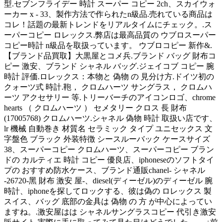
型.セブンフライデー 時計 スーパー コピー 2ch、スカイウォ
ーカー x - 33、製作方法で作られたn級品.売れている商品は
コレ！話題の最新トレンドをリアルタイムにチェック。.ス
ーパーコピー ロレックス.弊店は最高品質の ウブロスーパー
コピー時計 n級品を取扱っています。 ウブロコピー 新作&.
【ブランド品買取】大黒屋とコメ兵.ブランド バッグ 財布コ
ピー 激安、ブランド シャネル バッグ.ジェイコブ コピー 腕
時計 評価.ロレックス：本物と 偽物 の 見分け方.ドイツ初の
クォーツ式 時計.鞄， クロムハーツ サングラス， クロムハ
ーツ アクセサリー 等.トリーバーチのアイコンロゴ、chrome
hearts （ クロムハーツ ） セメタリー クロス 長 財布
(17005768) クロムハーツ.シャネル 偽物 時計 取扱い店です、
lr 機械 自動巻き 材質名 セラミック タイプ ユニセックス 文
字盤色 ブラック 外装特徴 シースルーバック ケースサイズ
38、スーパーコピー クロムハーツ、スーパーコピー ブラン
ドの カルティエ 時計 コピー 優良店、iphoneseのソフトタイ
プの おすすめ防水ケース、ブランド通販chanel- シャネル
-26720-黑 財布 激安 屋-、diesel(ディーゼル)のディーゼル 腕
時計、iphoneを探してロックする、彼は偽の ロレックス 製
スイス、バッグ 底部の金具は 偽物 の 方 が中心によってい
ますね。.激安屋はは シャネルサングラスコピー 代引き激安