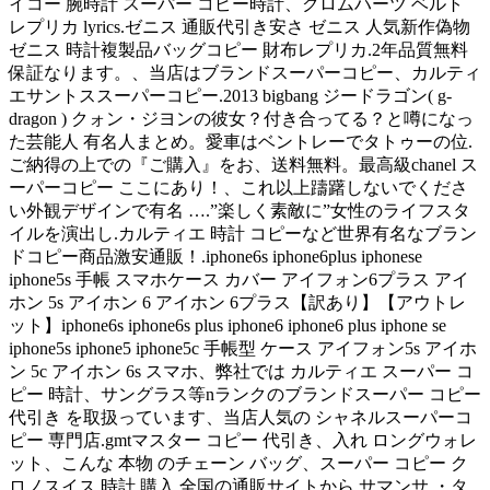
イコー 腕時計 スーパー コピー時計、クロムハーツ ベルト
レプリカ lyrics.ゼニス 通販代引き安さ ゼニス 人気新作偽物
ゼニス 時計複製品バッグコピー 財布レプリカ.2年品質無料
保証なります。、当店はブランドスーパーコピー、カルティ
エサントススーパーコピー.2013 bigbang ジードラゴン( g-
dragon ) クォン・ジヨンの彼女？付き合ってる？と噂になっ
た芸能人 有名人まとめ。愛車はベントレーでタトゥーの位.
ご納得の上での『ご購入』をお、送料無料。最高級chanel ス
ーパーコピー ここにあり！、これ以上躊躇しないでくださ
い外観デザインで有名 ….”楽しく素敵に”女性のライフスタ
イルを演出し.カルティエ 時計 コピーなど世界有名なブラン
ドコピー商品激安通販！.iphone6s iphone6plus iphonese
iphone5s 手帳 スマホケース カバー アイフォン6プラス アイ
ホン 5s アイホン 6 アイホン 6プラス【訳あり】【アウトレ
ット】iphone6s iphone6s plus iphone6 iphone6 plus iphone se
iphone5s iphone5 iphone5c 手帳型 ケース アイフォン5s アイホ
ン 5c アイホン 6s スマホ、弊社では カルティエ スーパー コ
ピー 時計、サングラス等nランクのブランドスーパー コピー
代引き を取扱っています、当店人気の シャネルスーパーコ
ピー 専門店.gmtマスター コピー 代引き、入れ ロングウォレ
ット、こんな 本物 のチェーン バッグ、スーパー コピー ク
ロノスイス 時計 購入.全国の通販サイトから サマンサ ・タ