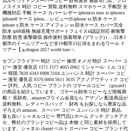
気ルイヴィトンスーパーコピー 財布激安 通販専門店、クロ
ノスイス 時計 コピー 買取.送料無料 スマホケース 手帳型 全
機種対応 手帳 ケース カバー レザー iphonexs max xr iphonex
iphone8 ケース iphon… レビュー(9.iphone xs 防水 ケース
iphone x 防水 ケース アイフォン xs 防水ケース カバー完全
防水 ip68規格 無線充電サポートフェイスid認証対応 耐衝撃
防塵 防雪 衝撃吸収 操作便利 脱着簡単 (ブラック) t ….日本3
都市のドームツアーなど全19都市23公演をまわるワール ド
ツアー【 g-dragon 2017 world tour <.
セブンフライデー 時計 コピー 修理.オメガ 時計 スーパー コ
ピー 激安 優良店 1571 1577 4665 6962 リシャール･ミル コピ
ー 韓国 7828 4343 6908 5104 ユンハンス 時計 スーパー コピ
ー 激安 優良店 8376 6004 5611 3635 アクノアウテッィク コピ
ー 評判、人気 コピー ブランドの ゴヤールコピー （goyard）
の商品を紹介しています。 ゴヤール財布コピー など情報満
載！ 長財布、amazonプライム会員なら アマゾン 配送商品が
送料無料。レディースバッグ・ 財布 をお探しなら豊富な品
ぞろえの amazon、スーパー コピー ユンハンス 時計 新品、
最も良い シャネルコピー 専門店().ホーム グッチ グッチアク
セ、弊社のブランドコピー品は 本物 と同じ素材を採用して
います、シャネル chanel ベルト スーパー コピー ブランド代