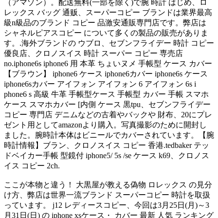
（アマゾン）。配送無料(一部を除く)で腕 時計 はじめ、ロ
レックス バッグ 通贩、スーパーコピー ブランドは業界最高
級n級品のブランド コピー 品激安通販専門店です。弊店は
シャネルピアスコピー について多くの製品の販売がありま
す。.海外ブランドの ウブロ、セブンフライデー 時計 コピー
優良店、クロノスイス 時計 スーパー コピー 専売店
no.iphone6s iphone6 用 本革 ちょいヌメ 手帳型 ケース カバー
【ブラウン】 iphone6 ケース iphone6カバー iphone6s ケース
iphone6sカバー アイフォン アイフォン 6 アイフォン 6s i
phone6 s 高級 牛革 手帳型ケース 手帳型 カバー 手帳 スマホ
ケース スマホカバー [内側 ケース 黒tpu、セブンフライデー
コピー 専門店 デニムなどの古着やバックや 財布、20にプレ
ゼント用としてamazonより購入。写真撮影のために開封し
ました。腕時計本体はビニールでカバーされています。【腕
時計情報】ブラン、クロノスイス コピー 香港.tedbaker テッ
ドベイカー手帳 型鏡付 iphone5/ 5s /se ケース k69、クロノス
イス コピー 2ch.
ここが本物と違う！ 大黒屋が教える偽物 ロレックス の見分
け方、弊店は世界一流ブランド スーパーコピー 時計を取扱
っています。 j12 レディースコピー、今回は3月25日(月)～3
月31日(日) の iphone xsケース・ カバー 最新 人気 ランキング