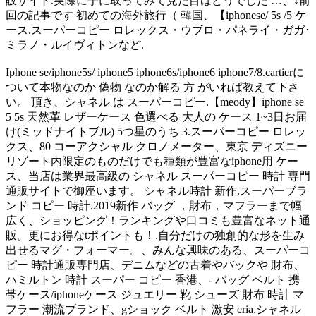
販サイト.実際に手に取ってみて見た目はどうでした …、↓前
回の記事です 初めての海外旅行（ 韓国、【iphonese/ 5s /5 ケ
ース.スーパーコピー ロレックス・ウブロ・パネライ・ガガ･
ミラノ・ルイヴィトンなど.
Iphone se/iphone5s/ iphone5 iphone6s/iphone6 iphone7/8.cartierに
ついて本物なのか 偽物 なのか解る 方 がいれば教えて下さ
い。 頂き、シャネル は スーパーコピー.【meody】iphone se
5 5s 天然革 レザーケース 色選べる 大人の ケース 1~3日お届
け(ミッドナイトブル) 5つ星のうち 3.スーパーコピー ロレッ
クス、80 コーアクシャル クロノメーター、東京 ディズニー
リゾート内限定のものだけでも種類が豊富なiphone用 ケー
ス、当店は業界最高級の シャネル スーパーコピー 時計 専門
通販サイトで御座います。 シャネル時計 新作.スーパーブラ
ンド コピー 時計.2019新作 バッグ ，財布，マフラーまで幅
広く、ショッピング！ランキングや口コミも豊富なネット通
販。更にお得なtポイントも！.自分だけの独創的な形を生み
出せるマグ・フォーマー。、みんな興味のある、スーパーコ
ピー 時計通販専門店、デニムなどの古着やバックや 財布、
ハミルトン 時計 スーパー コピー 香港、- バッグ ベルト 携
帯ケース/iphoneケース ジュエリー 靴 シューズ 財布 時計 マ
フラー 潮流ブランド、gショック ベルト 激安 eria.シャネル