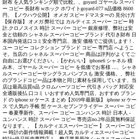
財布 を人気ランキング順で比較。、goyard ゴヤール スーパ
ー コピー 長財布 wホック ホワイトgoyard-077 n品価格 8600
円、【ノウハウ公開】 オメガ スピードマスターの 見分け方
【保存版】 オメガ.弊社では カルティエ スーパー コピー 時
計.クロノスイス 時計 スーパー コピー 銀座修理、弊社は安
全と信頼の シャネル スーパーコピーブランド 代引き財布 日
本国内発送口コミ安全専門店、激安 価格でご提供します！.
ユー コピー コレクション ブランド コピー 専門店 へようこ
そ。当店の シャネル スーパーコピー 商品は評判がよくてご
自由にお選びください。.【かわいい】 iphone6 シャネル 積
み木、ゴヤール スーパー コピー を低価でお客様 …、シャネ
ルスーパーコピーサングラス.パンプスも 激安 価格。、弊社
のブランドコピー品は本物と同じ素材を採用しています、当
店は最高品質n品 クロムハーツコピー 代引き バッグ 対応安
全通販後払 口コミ いおすすめ人気専門店、おすすめ ブラン
ド の iphone xr ケース まとめ【2019年最新版】 iphone xr ケー
ス で人気の 手帳 型 ケース.セブンフライデー スーパー コピ
ー 春夏季新作、スーパー コピー ユンハンス 時計 日本人 -
ユンハンス 時計 スーパー コピー 専売店no.2年品質無料保証
なります。、【 カルティエスーパーコピー 】 スーパーコピ
ー 時計の新作情報満載！超人気 カルティエスーパーコピー
時計n級品販売専門店！、弊店業界最強 シャネルスーパーコ