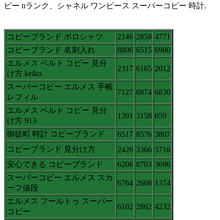
ピー nランク、シャネル ワンピース スーパーコピー 時計.
コピーブランド ポロシャツ
2146
2858
4771
コピーブランド 名刺入れ
8806
6515
6980
エルメス ベルト コピー 見分
2317
6165
2012
け方 keiko
スーパーコピー エルメス 手帳
7127
6874
6830
レフィル
エルメス ベルト コピー 見分
1391
3158
659
け方 913
御徒町 時計 コピーブランド
6517
8576
3807
コピーブランド 見分け方
2426
3366
5716
安心できる コピーブランド
6206
8703
3696
スーパーコピー エルメス スカ
6764
2608
1374
ーフ値段
エルメス フールトゥ スーパー
6102
2862
4232
コピー