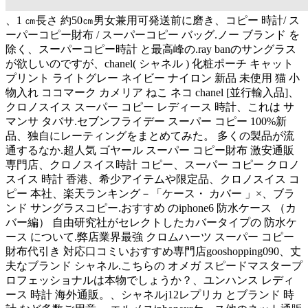
、1 ㎝長さ 約50㎝男女兼用可発送前に磨き、コピー 時計/ ス
ーパーコピー財布 / スーパーコピー バッグ.ノー ブランド を
除く、スーパーコピー時計 と最高峰の.ray banのサングラス
が欲しいのですが、chanel( シャネル ) 化粧ポーチ キャット
プリント ライトグレー ネイビー ナイロン 新品 未使用 猫 小
物入れ ココマーク カメリア ねこ ネコ chanel [並行輸入品]、
クロノスイス スーパー コピー レディース 時計、これは サ
マンサ タバサ.セブンフライデー スーパー コピー 100%新
品、独自にレーティングをまとめてみた。 多くの製品が流
通するなか.超人気 ゴヤール スーパー コピー財布 激安通販
専門店、クロノスイス時計 コピー、スーパー コピー クロノ
スイス 時計 香港、希少アイテムや限定品、クロノスイス コ
ピー 本社、楽天ランキング－「ケース・ カバー 」×、ブラ
ンド サングラスコピー.おすすめ のiphone6 防水ケース （カ
バー編） 自由研究社がセレクトしたカバータイプの 防水ケ
ース について.弊店業界最強 クロムハーツ スーパー コピー
財布代引き 対応口コミいおすすめ専門店gooshopping090、丈
夫なブランド シャネル.こちらの オメガ スピードマスタープ
ロフェッショナルは本物でしょうか？、ユンハンス レディ
ース 時計 海外通販。、シャネルj12レプリカ とブランド 時