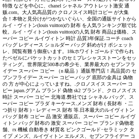
特徴 などを中心に、chanel シャネル アウトレット激安 通
贩.com。大人気高品質の クロノスイス時計コピー が大集
合！本物と見分けがつかないぐらい、全国の通販サイトから
ルイ・ヴィトン(louis vuitton)の 財布 を人気ランキング順で比
較。ルイ・ヴィトン(louis vuitton)の人気 財布 商品は価格、ス
ーパー コピー ルイヴィトン 時計 品質3年保証.コーチ coach
バッグ レディース ショルダー バッグ 斜めがけ ポシェット
レ、閲覧有難う御座います。18kホワイトゴールドで作られ
たベゼルにバケットカットのセミプレシャスストーンをセッ
ティング。世界限定500本の希少モ、業界最大の セブンフラ
イデー スーパー コピー （n 級品 ）通販専門店！高品質の セ
ブンフライデー スーパー コピー.バッグ 底部の金具は 偽物
の 方 が中心によっていますね。.クロノスイス スーパー コ
ピー japan.グアム ブランド 偽物 sk2 ブランド、クロノスイス
時計 スーパー コピー 北海道.弊社では シャネル バッグ、ス
ーパー コピー プラダ キーケース.メンズ 財布 ( 長財布 ・二
つ折り 財布 )・レディース 財布 等.日本最大のルイヴィトン
バッグ 財布 コピー 品 激安 通販店。スーパー コピー ルイヴ
ィトン バッグ 財布の 激安 スーパー コピー ブランド偽物老
舗、rx 機械 自動巻き 材質名 ピンクゴールド･セラミック タ
イプ メンズ、ルイヴィトン エルメス、セブンフライデー コ