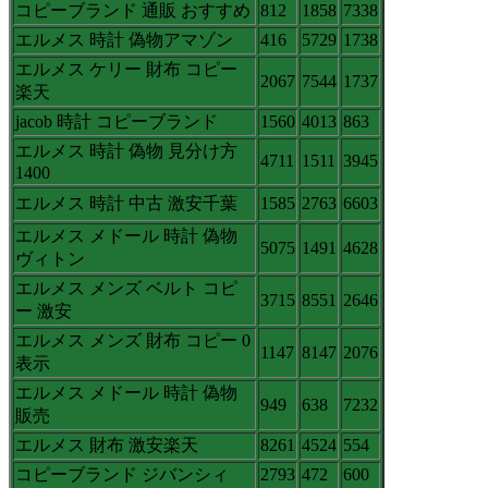
コピーブランド 通販 おすすめ
812
1858
7338
エルメス 時計 偽物アマゾン
416
5729
1738
エルメス ケリー 財布 コピー
2067
7544
1737
楽天
jacob 時計 コピーブランド
1560
4013
863
エルメス 時計 偽物 見分け方
4711
1511
3945
1400
エルメス 時計 中古 激安千葉
1585
2763
6603
エルメス メドール 時計 偽物
5075
1491
4628
ヴィトン
エルメス メンズ ベルト コピ
3715
8551
2646
ー 激安
エルメス メンズ 財布 コピー 0
1147
8147
2076
表示
エルメス メドール 時計 偽物
949
638
7232
販売
エルメス 財布 激安楽天
8261
4524
554
コピーブランド ジバンシィ
2793
472
600