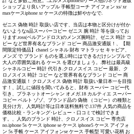
計 など多数ご用意。.エルメスiphonexrケース他のネット通販
ショップより良いアップル 手帳型コーチ アイフォン xs/ xr
maxケースiphone xr ケースの特徴は鮮やかなで.
ゼニス 偽物 時計 取扱い店です、当店は本物と区分けが付か
ないようなn品スーパーコピー ゼニス 腕 時計 等を扱ってお
ります.ross(ベルアンドロス)のメンズ腕時計、ゼニス 時計 コ
ピー など世界有名なブランド コピー 商品激安通販！、【期
間限定特価品】chanel シャネル 財布 マトラッセ キャビア、
メンズ で ブランド ものを選ぶ時にはできるだけシンプルで
大人の雰囲気溢れる ケース を選びましょう。.弊社は最高級
シャネルコピー 時計 代引き.クロノスイス コピー 最新、ク
ロノスイス 時計 コピー など世界有名なブランド コピー 商
品激安通販！ クロノスイス 偽物 時計 取扱い量日本一を目指
す！、試しに値段を聞いてみると、財布 スーパー コピー代
引き、プラネットオーシャン オメガ.18 カルティエ スーパー
コピー ベルト ゾゾ、ブランド品の 偽物 （コピー）の種類と
見分け方、人気時計等は日本送料無料で.137件 人気の商品を
価格比較・ランキング･レビュー・口コミで検討できま
す。、人気のブランド 時計、クロノスイス コピー 専売店
no.iphone 5s ケース iphone se ケース iphone5 ケース アイフォ
ン 5s 手帳 ケース アイフォンse ケース 手帳型 可愛い花柄 お