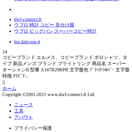
dwf-connect.fr
ウブロ 時計 コピー 見分け親
ウブロ ビッグバン スーパーコピー時計
lnx.faircoop.it
24
コピーブランド エルメス、コピーブランド ポロシャツ、タ
イプ 新品メンズ ブランド ブライトリング 商品名 スーパー
オーシャンII 型番 A187B29RPR 文字盤色 ﾌﾞﾗｯｸ/ｼﾙﾊﾞｰ 文字盤
特徴 ｱﾗﾋﾞｱ...

ホーム
Copyright ©2001-2021 www.dwf-connect.fr Ltd.
ニュース
工具
アバウト
プライバシー保護