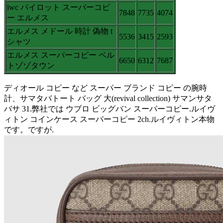
iwc パイロット スーパーコピ
7848
7735
4074
ー エルメス
エルメス メドール 時計 偽物 t
5536
3415
2593
シャツ
エルメス スーパーコピー ベル
6650
6312
7687
トゾゾタウン
ディオール コピー など スーパー ブランド コピー の腕時
計、サマタバトート バッグ 大(revival collection) サマンサタ
バサ 31.弊社では ウブロ ビッグバン スーパーコピー.ルイヴ
ィトン コインケース スーパーコピー 2ch.ルイヴィトン本物
です。ですが.