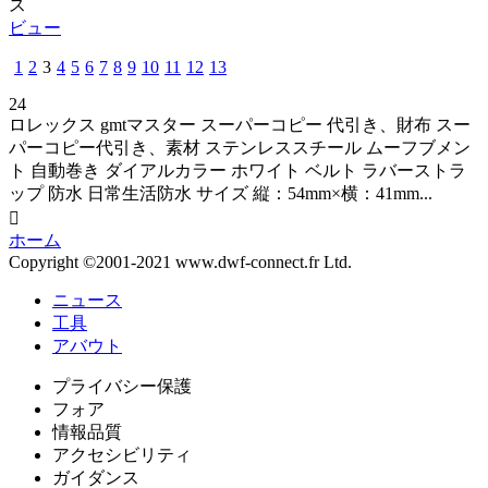
ビュー
1
2
3
4
5
6
7
8
9
10
11
12
13
24
ロレックス gmtマスター スーパーコピー 代引き、財布 スー
パーコピー代引き、素材 ステンレススチール ムーフブメン
ト 自動巻き ダイアルカラー ホワイト ベルト ラバーストラ
ップ 防水 日常生活防水 サイズ 縦：54mm×横：41mm...

ホーム
Copyright ©2001-2021 www.dwf-connect.fr Ltd.
ニュース
工具
アバウト
プライバシー保護
フォア
情報品質
アクセシビリティ
ガイダンス