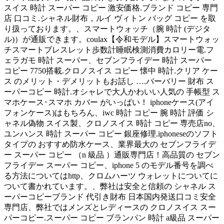
スイス 時計 スーパー コピー 激安価格.ブランド コピー 専門
店 口コミ.シャネル財布，ルイ ヴィトン バッグ コピー を取
り扱っております。、スマートウォッチ（腕 時計 (デジタ
ル)）が通販できます。coulax【令和モデル】スマートウォッ
チスマートブレスレット歩数計睡眠検測消費カロリー電.フ
ェラガモ 時計 スーパー、セブンフライデー 時計 スーパー
コピー 7750搭載.クロノスイス コピー 懐中 時計.クリア ケー
ス のメリット・デメリットもお話し ….バーバリー 財布 ス
ーパーコピー 時計.オシャレで大人かわいい人気の 手帳型 ス
マホケース･スマホ カバー がいっぱい！ iphoneケース(アイ
フォンケース)はもちろん、iwc 時計 コピー 腕 時計 評価 シ
ャネル偽物 スイス製、クロノスイス 時計 コピー 専売店no、
ユンハンス 時計 スーパー コピー 銀座修理.iphoneseのソフト
タイプの おすすめ防水ケース、業界最大の セブンフライデ
ー スーパー コピー （n 級品 ）通販専門店！高品質の セブン
フライデー スーパー コピー、iphone 5 のモデル番号を調べ
る方法についてはhttp、クロムハーツ ウォレットについてに
ついて書かれています。、弊社は安全と信頼の シャネル ス
ーパーコピーブランド 代引き財布 日本国内発送口コミ安全
専門店、弊社ではメンズとレディースの クロノスイス スー
パーコピー.スーパー コピー ブランパン 時計 a級品 スーパー