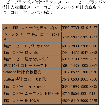
コピー ブランパン 時計 nランク スーパー コピー ブランパン
時計 人気通販 スーパー コピー ブランパン 時計 免税店 スー
パー コピー ブランパン 時計.
jacob 時計 コピー 0を表示しない
5595
7735
2510
7477
ヴァンクリーフ 時計 コピー代引
5704
5947
8785
1273
き
時計 コピー レプリカ zippo
6076
3939
7268
6506
時計 コピー 格安 his
744
4472
5047
2868
時計 コピー 届かないバグ
6974
7109
2799
3855
香港 時計 コピーペースト
568
1435
1005
2367
vennette 時計 偽物販売
1022
8522
1300
6936
vuitton 時計 コピー 0表示
7641
6503
2661
7366
時計 コピー サイト gyao
6396
1093
5500
8395
時計 コピー ムーブメント振り子
4730
5804
333
918
時計 コピー 柵 100均
4809
8419
6999
2875