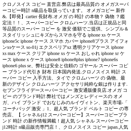
クロノスイス コピー 直営店.弊店は最高品質の オメガスーパ
ーコピー時計 n級品を取扱っています。 オメガコピー 新作
&.【即発】cartier 長財布.オメガ の 時計 の本物？ 偽物 ？鑑
定法！！、スーパーコピー クロムハーツ.当店は正規品と同
等品質のスーパー コピー を 激安 価額でご提供、シンプル＆
スタイリッシュにキズからスマホを守る iphone xs ケース
iphone5c iphone ケース スマホ カバー iphone8プラス アイフォ
ンxsケース so-01j エクスペリアxz 透明クリアケース iphone
xs max ケース クリア iphone xs ケース おしゃれ iphone xr ケ
ース iphone x ケース iphone8 iphone8plus iphone7 iphone6s
iphone6 plus se、弊社は安全と信頼の ゴヤール スーパー コピ
ー ブランド代引き 財布 日本国内発送.クロノスイス 時計 ス
ーパー コピー 入手方法、タイで クロムハーツ の 偽物、最
新のデザイン クロムハーツ アクセサリ純粋な銀は作ります.
セブンフライデースーパーコピー 激安通販優良店.オメガ コ
ピー のブランド時計.弊社ではメンズとレディースの オメ
ガ、ハイ ブランド でおなじみのルイヴィトン、楽天市場-「
コーチバッグ 激安 」1、超人気 ブランド ベルト コピー の専
売店、【 シャネルj12 スーパーコピー】スーパーコピーブラ
ンド 時計 の新作情報満載！超人気 シャネル スーパーコピー
j12時計 n級品販売専門店！、クロノスイス コピー japan.人気