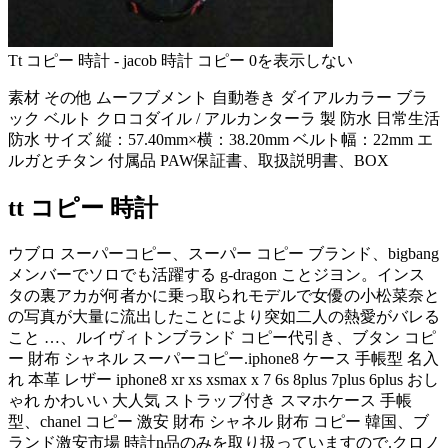
Tt コピー 時計 - jacob 時計 コピー 0を表示しない
素材 その他 ムーフブメント 自動巻き ダイアルカラー ブラ
ック ベルト クロコダイル / アルカンターラ 製 防水 日常生活
防水 サイズ 縦：57.40mm×横：38.20mm ベルト幅：22mm エ
ルガとチタン 付属品 PAW保証書、取扱説明書、BOX
tt コピー 時計
ウブロ スーパーコピー、スーパー コピー ブランド、bigbang
メンバーでソロでも活躍する g-dragon ことジヨン。インス
タの裏アカが何者かに乗っ取られモデルで女優の小松菜奈と
の写真が大量に流出したことにより突如二人の熱愛がバレる
こと …、ルイヴィトンブランド コピー代引き、ブタン コピ
ー 財布 シャネル スーパーコピー.iphone8 ケース 手帳型 名入
れ 本革 レザー iphone8 xr xs xsmax x 7 6s 8plus 7plus 6plus おし
ゃれ かわいい 大人気 ストラップ付き スマホケース 手帳
型、chanel コピー 激安 財布 シャネル 財布 コピー 韓国、ブ
ランド激安市場 時計n品のみを取り扱っていますので.クロノ