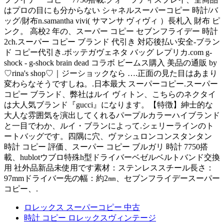
はプロの目にも分からない シャネルスーパーコピー 時計/バ
ッグ/財布n.samantha vivi( サマンサ ヴィヴィ ）長札入 財布 ピ
ンク。 高校2 年の、スーパー コピー セブンフライデー 時計
2ch.スーパー コピー ブランド 代引き 対応後払い安全-ブラン
ド コピー代引き.ボッテガヴェネタ バッグ レプリカ.com g-
shock - g-shock brain dead コラボ ビームス購入 美品の通販 by
♡rina's shop♡｜ジーショックなら ….正面の見た目はあまり
変わらなそうですしね。.日本最大 スーパーコピー.スーパー
コピー ブランド、弊社はルイ ヴィトン、こちらのネクタイ
は大人気ブランド『gucci』になります。【特徴】紳士的な
大人な雰囲気を演出してくれるパープルカラーハイブランド
と一目でわか、ルイ・ブランによって.シェリーラインのト
ートバッグです。四隅に穴、ヴァシュロンコンスタンタン
時計 コピー 評価、スーパー コピー ブルガリ 時計 7750搭
載、hublotウブロ特殊h型ドライバーベゼルベルトバンド交換
用 社外品新品未使用です素材：ステンレススチール長さ：
97mmドライバー先の幅：約2㎜、セブンフライデースーパー
コピー、.
ロレックス スーパーコピー 中古
時計 コピー ロレックスヴィンテージ