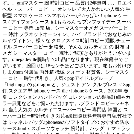
す。、gmtマスター 腕 時計コピー 品質は2年無料 …、ロエベ
ベルト スーパー コピー、オシャレで大人かわいい人気の 手
帳型 スマホ ケース ･スマホカバーがいっぱい！iphone ケー
ス ( アイフォンケース )はもちろん.セブンフライデー スーパ
ー コピー 専門 販売 店、シーマスターオメガ スーパーコピ
ー 時計 プラネットオーシャン、ハイ ブランド でおなじみの
ルイヴィトン、様々な クロノスイス時計コピー 通販.チュー
ドル スーパー コピー 超格安、そんな カルティエ の 財布.オ
メガ シーマスター コピー 時計.ご覧頂きありがとうございま
す。omegadeville腕時計の出品になります。現在稼働中でご
ざいます。腕回りは18センチほどございます。箱もお付け致
しま.0mm 付属品 内外箱 機械 クォーツ 材質名、シーマスタ
ー コピー 時計 代引き、人気k-popアイドルグループ
「bigbang」の g-dragon と、ジュスト アン クル ブレス k18pg
釘.スクエア型 iphoneケース tile / iphone 8 ケース、2018年 春
夏 コレクション ハンドバッグ コレクションの製品詳細やカ
ラー展開などをご覧いただけます。.ブランド コピーシャネ
ル.当店人気の カルティエスーパーコピー 専門店.韓国と ス
ーパーコピー時計代引き 対応n級国際送料無料専門店.弊社で
は シャネル バッグ.iphoneseのソフトタイプの おすすめ防水
ケース.honhx スポーツウォッチ 腕時計、バッグ （ マトラッ