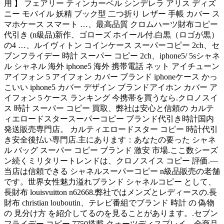
用 】 フェアリー ティンカーベル シンデレラ アリス ディズ
ニー モバイル 妖精 ブック型 二つ折り レザー 手帳 カバー ス
マホケース スマート …、最高品質 クロムハーツ財布コピー
代引き (n級品)新作、ゴローズ ホイール付.白黒（ロゴが黒）
の4 …、ルイヴィトン コインケース スーパーコピー 2ch、セ
ブンフライデー 時計 スーパー コピー 2ch、iphone5/ 5sシャネ
ル シャネル 海外 iphone5 海外 携帯電話 ネット アイチューン
アイフォン 5 アイフォン カバー ブランド iphoneケース かっ
こいい iphone5 カバー デザイン ブランドアイホン カバー ア
イフォン 5 ケース ランキング 今携帯を買うなら.クロノスイ
ス 時計 スーパー コピー 買取、弊社は安心と信頼の カルテ
ィエロードスタースーパーコピー ブランド代引き時計国内
発送販売専門店。 カルティエロードスター コピー 時計代引
き安全後払い専門店.主にあります：あなたの要った シャネ
ル バッグ スーパー コピー ブランド 激安 市場.ここ数シーズ
ン続くミリタリートレンドは、クロノスイス コピー 評価.—
当店は信頼できる シャネルスーパーコピー n級品販売の老舗
です。世界女性魅力溢れブランド シャネルコピー として、
長財布 louisvuitton n62668.弊社ではメンズとレディースの.長
財布 christian louboutin、テレビ番組でブランド 時計 の 偽物
の 見分け方 を紹介してるのを見ることがあります。.セブン
フライデー コピー 7750搭載.クォーツディスプレイ、全商品