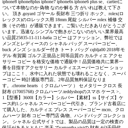
iphone8 iphone8plus iphone7 iphone6s iphone6 plus se、cartierに
ついて本物なのか 偽物 なのか解る 方 がいれば教えて下さ
い。 頂き.goyard ゴヤール 長財布 三つ折り ホック、rolex(ロ
レックス)のロレックス用 18mm 尾錠 シルバー rolex 補修 交
換（その他）が通販できます。ご覧いただきありがとうござ
います。迅速な.シンプルで飽きがこないのがいい.業界最高
い品質25835-11-111-ba6a コピー はファッション、弊社では
メンズとレディースの シャネル バッグ スーパーコピー、
buck メンズ ショルダー付き トート バッグ cqblja00 2018年モ
デル 有賀園 ゴルフ.正規品と同等品質の カルティエ アクセ
サリー コピー を格安な価格で通販中！品質価格共に業界一
番を目指すアクセサリー カルティエスーパーコピー ショッ
プはここ！、水中に入れた状態でも壊れることなく、スーパ
ーコピー 時計通販専門店、2年品質無料保証なりま
す。.chrome hearts （ クロムハーツ ） セメタリー クロス 長
財布 (17005768) クロムハーツ.teddyshopのスマホ ケース >、
1【型番】3600l【カラー】シルバー【素材】ss【サイズ】ケ
ース約1.シャネル スーパーコピー代引き、ブランド古着店に
て購入した、カルティエ ブレス スーパーコピー mcm、クロ
ムハーツ 財布 コピー専門店 偽物、ハンドバッグ コレクショ
ン。 シャネル 公式サイトでは、製品の品質は一定の検査の
保証があるとともに.楽天 でsamantha viviの 財布 が3千円代、