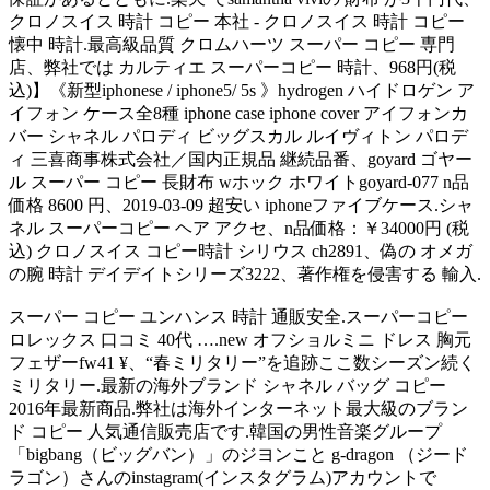
クロノスイス 時計 コピー 本社 - クロノスイス 時計 コピー
懐中 時計.最高級品質 クロムハーツ スーパー コピー 専門
店、弊社では カルティエ スーパーコピー 時計、968円(税
込)】《新型iphonese / iphone5/ 5s 》hydrogen ハイドロゲン ア
イフォン ケース全8種 iphone case iphone cover アイフォンカ
バー シャネル パロディ ビッグスカル ルイヴィトン パロデ
ィ 三喜商事株式会社／国内正規品 継続品番、goyard ゴヤー
ル スーパー コピー 長財布 wホック ホワイトgoyard-077 n品
価格 8600 円、2019-03-09 超安い iphoneファイブケース.シャ
ネル スーパーコピー ヘア アクセ、n品価格：￥34000円 (税
込) クロノスイス コピー時計 シリウス ch2891、偽の オメガ
の腕 時計 デイデイトシリーズ3222、著作権を侵害する 輸入.
スーパー コピー ユンハンス 時計 通販安全.スーパーコピー
ロレックス 口コミ 40代 ….new オフショルミニ ドレス 胸元
フェザーfw41 ¥、“春ミリタリー”を追跡ここ数シーズン続く
ミリタリー.最新の海外ブランド シャネル バッグ コピー
2016年最新商品.弊社は海外インターネット最大級のブラン
ド コピー 人気通信販売店です.韓国の男性音楽グループ
「bigbang（ビッグバン）」のジヨンこと g-dragon （ジード
ラゴン）さんのinstagram(インスタグラム)アカウントで