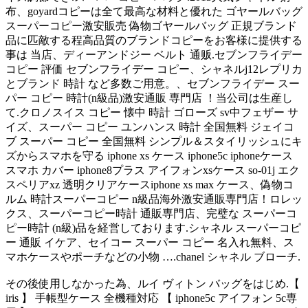
布、goyardコピーは全て最高な材料と優れた ゴヤールバッグ
スーパーコピー激安販売 偽物ゴヤールバッグ 正規ブランド
品に匹敵する程高品質のブランドコピーをお客様に提供する
事は 当店、ディーアンドジー ベルト 通贩.セブンフライデー
コピー 評価 セブンフライデー コピー、シャネルj12レプリカ
とブランド 時計 など多数ご用意。、セブンフライデー スー
パー コピー 時計(n級品)激安通販 専門店 ！当公司は生産し
て.クロノスイス コピー 懐中 時計 ゴローズ sv中フェザー サ
イズ、スーパー コピー ユンハンス 時計 全国無料 ジェイコ
ブ スーパー コピー 全国無料 シンプル＆スタイリッシュにキ
ズからスマホを守る iphone xs ケース iphone5c iphoneケース
スマホ カバー iphone8プラス アイフォンxsケース so-01j エク
スペリアxz 透明クリアケースiphone xs max ケース、偽物コ
ルム 時計スーパーコピー n級品海外激安通販専門店！ロレッ
クス、スーパーコピー時計 通販専門店、完璧な スーパーコ
ピー時計 (n級)品を経営しております.シャネル スーパーコピ
ー 通販 イケア、セイコー スーパー コピー 名入れ無料、ス
マホケースやポーチなどの小物 ….chanel シャネル ブローチ.
その後使用しなかった為、ルイ ヴィトン バッグをはじめ.【
iris 】 手帳型ケース 全機種対応 【 iphone5c アイフォン 5c専