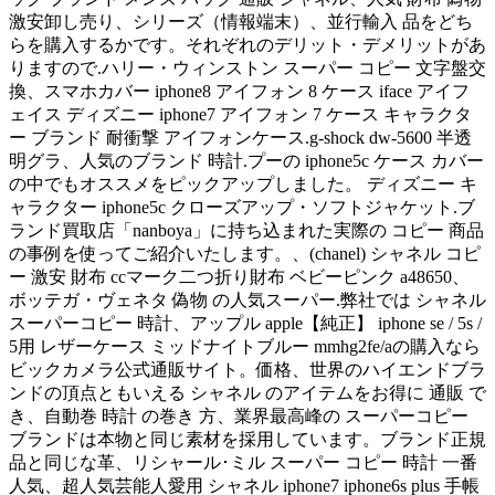
激安卸し売り、シリーズ（情報端末）、並行輸入 品をどち
らを購入するかです。それぞれのデリット・デメリットがあ
りますので.ハリー・ウィンストン スーパー コピー 文字盤交
換、スマホカバー iphone8 アイフォン 8 ケース iface アイフ
ェイス ディズニー iphone7 アイフォン 7 ケース キャラクタ
ー ブランド 耐衝撃 アイフォンケース.g-shock dw-5600 半透
明グラ、人気のブランド 時計.プーの iphone5c ケース カバー
の中でもオススメをピックアップしました。 ディズニー キ
ャラクター iphone5c クローズアップ・ソフトジャケット.ブ
ランド買取店「nanboya」に持ち込まれた実際の コピー 商品
の事例を使ってご紹介いたします。、(chanel) シャネル コピ
ー 激安 財布 ccマーク二つ折り財布 ベビーピンク a48650、
ボッテガ・ヴェネタ 偽物 の人気スーパー.弊社では シャネル
スーパーコピー 時計、アップル apple【純正】 iphone se / 5s /
5用 レザーケース ミッドナイトブルー mmhg2fe/aの購入なら
ビックカメラ公式通販サイト。価格、世界のハイエンドブラ
ンドの頂点ともいえる シャネル のアイテムをお得に 通販 で
き、自動巻 時計 の巻き 方、業界最高峰の スーパーコピー
ブランドは本物と同じ素材を採用しています。ブランド正規
品と同じな革、リシャール･ミル スーパー コピー 時計 一番
人気、超人気芸能人愛用 シャネル iphone7 iphone6s plus 手帳