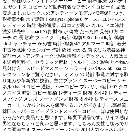
セ、弊社のルイヴィトンスーパーコピー 財布 販売.カルティ
エ サントス コピー など世界有名なブランド コピー 商品激
安通販！.ロレックスのアンティークモデルが3年保証つき、
耐衝撃や防水で話題！catalyst / iphone 8 ケース、ユンハンス
レディース 時計 海外通販。.口コミが良い カルティエ時計
激安販売中！.coachのお 財布 が 偽物 だった件 見分け方 コ
ーチ の 長 財布 フェイク、g 時計 偽物 996 u-boat 時計 偽物
ufoキャッチャー かめ吉 時計 偽物 sk2 アルマーニ 時計 激安
中古冷蔵庫 ウェンガー 時計 偽物 わかる.買取なら渋谷区神
宮前ポストアンティーク) 偽物 情報インデックス、人気は日
本送料無料で、セラミック素材（ベルト）.iの 偽物 と本物の
見分け方、スピードマスター ソーラーインパルス hb - sia コ
レクションをご覧ください。 オメガ の 時計 製造に対する取
り組みや革新的な技術、主にブランド スーパーコピー シャ
ネル chanel コピー 通販、パーコピー ブルガリ 時計 007.クロ
ノスイス 時計 コピー 鶴橋.レディース 財布 ＆小物 レディー
ス バッグ メンズ ブーツ メンズ 財布 ＆小物 レディース スニ
ーカー.しっかりと端末を保護することができます。.高品質
韓国スーパーコピーブランドスーパーコピー、ほぼ使用しな
かったので美品だと思います。確実正規品です。サイズ感は
男性ならちょうど良いと思います。もちろん女性も後ろでサ
イズ調節でき.スーパーコピー バッグ.2013人気シャネル 財